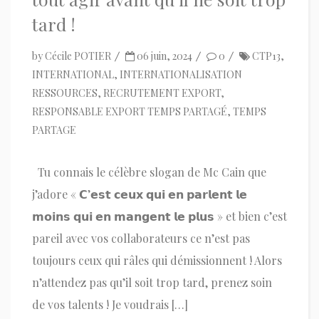
tard !
by
Cécile POTIER
06 juin, 2024
0
CTP13
,
INTERNATIONAL
,
INTERNATIONALISATION
RESSOURCES
,
RECRUTEMENT EXPORT
,
RESPONSABLE EXPORT TEMPS PARTAGÉ
,
TEMPS
PARTAGE
Tu connais le célèbre slogan de Mc Cain que
j’adore « 𝗖’𝗲𝘀𝘁 𝗰𝗲𝘂𝘅 𝗾𝘂𝗶 𝗲𝗻 𝗽𝗮𝗿𝗹𝗲𝗻𝘁 𝗹𝗲
𝗺𝗼𝗶𝗻𝘀 𝗾𝘂𝗶 𝗲𝗻 𝗺𝗮𝗻𝗴𝗲𝗻𝘁 𝗹𝗲 𝗽𝗹𝘂𝘀 » et bien c’est
pareil avec vos collaborateurs ce n’est pas
toujours ceux qui râles qui démissionnent ! Alors
n’attendez pas qu’il soit trop tard, prenez soin
de vos talents ! Je voudrais […]