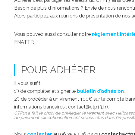
Adhérer c’est partager les valeurs du CTP13 ainsi que s
Besoin de plus d’informations ? Envie de nous rencontr
Alors participez aux réunions de présentation de nos a
Vous pouvez aussi consulter notre
règlement intéri
FNATTP.
POUR ADHÉRER
Il vous suffit :
1°) de compléter et signer le
bulletin d’adhésion
,
2°) de procéder à un virement 100€ sur le compte banc
informations bancaires : contact@ctp13.fr).
CTP13 a fait le choix de privilégier le virement avec Helloas
de paiement exceptionnellement si vous êtes dans l’impossibi
Nous
contacter
au 06 35 57 76 02 ou
contact@ctp1