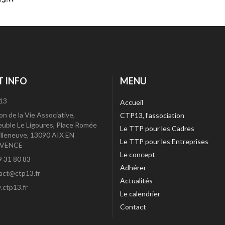
 INFO
MENU
13
Accueil
on de la Vie Associative,
CTP13, l’association
uble Le Ligoures, Place Romée
Le TTP pour les Cadres
illeneuve, 13090 AIX EN
Le TTP pour les Entreprises
VENCE
Le concept
9 31 80 83
Adhérer
act@ctp13.fr
Actualités
ctp13.fr
Le calendrier
Contact