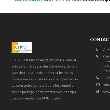
CONTACT
CTP
Mais
CTP13 est une association exclusivement
Imme
de V
animée et gérée par des bénévoles, dont la
PRO
vocation est à la fois de fournir les outils
07 6
nécessaires aux cadres pour leur permettre
cont
de construire leur projet professionnel en
www.
temps partagé, et de promouvoir le temps
partagé auprès des PME locales.