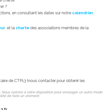
a charte.
er ?
ctions, en consultant les dates sur notre
calendrier
.
eur
, et la
charte
des associations membres de la
aire de CTP13 (nous contacter pour obtenir les
so. Nous restons à votre disposition pour envisager un autre mode
lité de faire un virement
.
3.fr