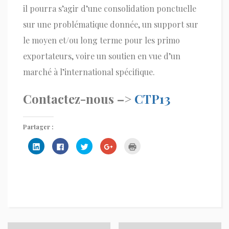
il pourra s’agir d’une consolidation ponctuelle
sur une problématique donnée, un support sur
le moyen et/ou long terme pour les primo
exportateurs, voire un soutien en vue d’un
marché à l’international spécifique.
Contactez-nous –>
CTP13
Partager :
Cliquez
Cliquez
Cliquez
Cliquez
Cliquer
pour
pour
pour
pour
pour
partager
partager
partager
partager
imprimer(ouvre
sur
sur
sur
sur
dans
LinkedIn(ouvre
Facebook(ouvre
Twitter(ouvre
Google+
une
dans
dans
dans
(ouvre
nouvelle
une
une
une
dans
fenêtre)
nouvelle
nouvelle
nouvelle
une
fenêtre)
fenêtre)
fenêtre)
nouvelle
fenêtre)