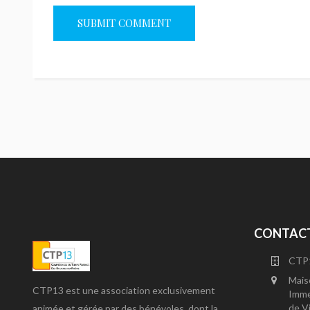
CONTACT
CTP
Mais
CTP13 est une association exclusivement
Imme
de V
animée et gérée par des bénévoles, dont la