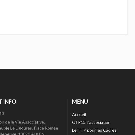
 INFO
MENU
13
Accueil
on de la Vie Associative,
CTP13, l’association
uble Le Ligoures, Place Romée
Le TTP pour les Cadres
illeneuve, 13090 AIX EN